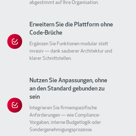
abgestimmt auf Ihre Organisation.
ProcureMate
zu
Ihrem
Erweitern Sie die Plattform ohne
System
Code-Brüche
Ergänzen Sie Funktionen modular statt
Erweitern
invasiv — dank sauberer Architektur und
Sie
klarer Schnittstellen.
die
Plattform
ohne
Nutzen Sie Anpassungen, ohne
Code-
an den Standard gebunden zu
Brüche
sein
Integrieren Sie firmenspezifische
Nutzen
Anforderungen — wie Compliance-
Sie
Vorgaben, interne Budgetlogik oder
Anpassungen,
Sondergenehmigungsprozesse.
ohne