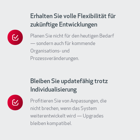
an
den
Erhalten Sie volle Flexibilität für
Standard
zukünftige Entwicklungen
gebunden
Planen Sie nicht für den heutigen Bedarf
Erhalten
zu
— sondern auch für kommende
Sie
sein
Organisations- und
volle
Prozessveränderungen.
Flexibilität
für
Bleiben Sie updatefähig trotz
zukünftige
Individualisierung
Entwicklungen
Profitieren Sie von Anpassungen, die
Bleiben
nicht brechen, wenn das System
Sie
weiterentwickelt wird — Upgrades
updatefähig
bleiben kompatibel.
trotz